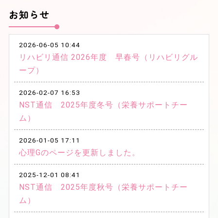
入院するには
交通アクセス
病院内紹介
お知らせ
医療関係者の方へ
TQMセンター
精神科救急医療
2026-06-05 10:44
リハビリ通信 2026年度 早春号（リハビリグル
医療安全管理
感染症対策
ープ）
チーム活動
2026-02-07 16:53
栄養サポートチーム
栄養グループ
NST通信 2025年度冬号（栄養サポートチー
リハビリグループ
心理グループ
ム）
薬剤グループ
イベント&レクリエーション
2026-01-05 17:11
お知らせ
心理Gのページを更新しました。
採用情報
2025-12-01 08:41
NST通信 2025年度秋号（栄養サポートチー
お問合わせ
ム）