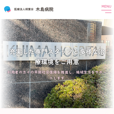
t
o
g
g
l
e
n
HOME
a
v
i
木島病院のご紹介
g
a
充実した専門スタッフと多様な治
t
ご挨拶
理念と基本方針
概要
沿革
i
療環境をご用意
o
組織
会議・委員会
機能分化
n
利用者の方々の早期社会復帰を推進し、地域生活をサポー
一般・患者様へ
トします
外来受診について
精神科デイケア
精神科訪問看護
コミュニティ・プラザ（就労継続支援B型）
コミュニティ・アクア（グループホーム）