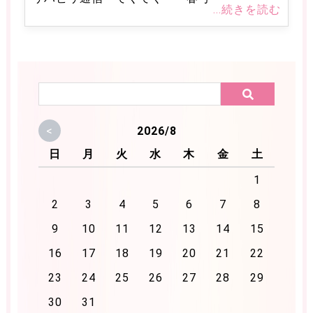
入院するには
交通アクセス
病院内紹介
...続きを読む
医療関係者の方へ
TQMセンター
精神科救急医療
医療安全管理
感染症対策
チーム活動
<
2026/8
栄養サポートチーム
栄養グループ
日
月
火
水
木
金
土
リハビリグループ
心理グループ
1
薬剤グループ
イベント&レクリエーション
2
3
4
5
6
7
8
お知らせ
9
10
11
12
13
14
15
採用情報
16
17
18
19
20
21
22
23
24
25
26
27
28
29
お問合わせ
30
31