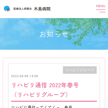
t
o
g
g
l
e
n
HOME
お知らせ
a
v
i
木島病院のご紹介
g
a
t
ご挨拶
理念と基本方針
概要
沿革
i
o
組織
会議・委員会
機能分化
n
一般・患者様へ
リハビリグループ
2022-06-08 14:08
外来受診について
精神科デイケア
リハビリ通信 2022年春号
精神科訪問看護
（リハビリグループ）
コミュニティ・プラザ（就労継続支援B型）
コミュニティ・アクア（グループホーム）
リハビリ通信～てくてく～ 春号