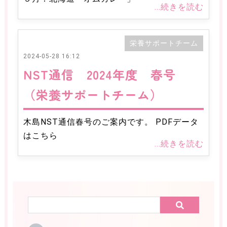
入院するには
交通アクセス
病院内紹介
...続きを読む
医療関係者の方へ
栄養サポートチーム
TQMセンター
精神科救急医療
2024-05-28 16:12
医療安全管理
感染症対策
NST通信 2024年度 春号
チーム活動
（栄養サポートチーム）
栄養サポートチーム
栄養グループ
リハビリグループ
心理グループ
木島NST通信春号のご案内です。 PDFデータ
はこちら
薬剤グループ
イベント&レクリエーション
...続きを読む
お知らせ
採用情報
お問合わせ