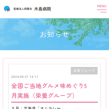
t
o
g
g
l
e
n
HOME
お知らせ
a
v
i
木島病院のご紹介
g
a
t
ご挨拶
理念と基本方針
概要
沿革
i
o
組織
会議・委員会
機能分化
n
一般・患者様へ
栄養グループ
2024-05-31 16:11
外来受診について
精神科デイケア
全国ご当地グルメ味めぐり5
精神科訪問看護
月実施（栄養グループ）
コミュニティ・プラザ（就労継続支援B型）
コミュニティ・アクア（グループホーム）
５月：北海道「オムカレー」